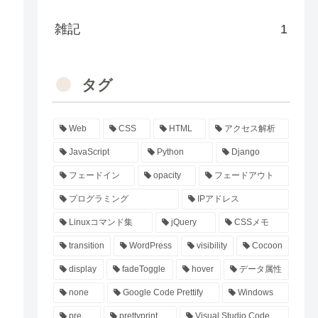
雑記
1
タグ
Web
CSS
HTML
アクセス解析
JavaScript
Python
Django
フェードイン
opacity
フェードアウト
プログラミング
IPアドレス
Linuxコマンド集
jQuery
CSSメモ
transition
WordPress
visibility
Cocoon
display
fadeToggle
hover
データ属性
none
Google Code Prettify
Windows
pre
prettyprint
Visual Studio Code