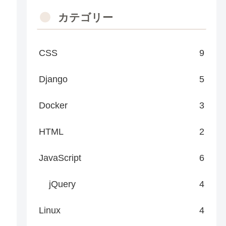
カテゴリー
CSS
9
Django
5
Docker
3
HTML
2
JavaScript
6
jQuery
4
Linux
4