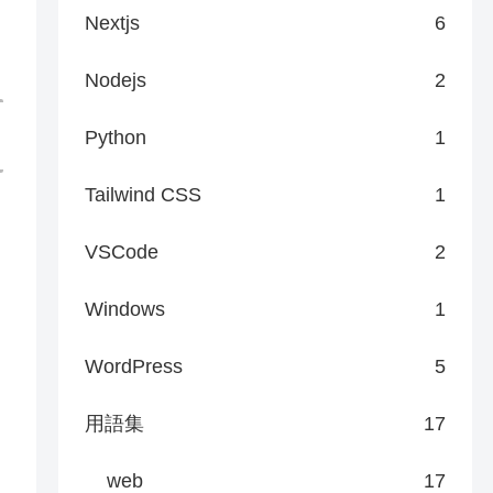
Nextjs
6
Nodejs
2
Python
1
Tailwind CSS
1
に
VSCode
2
Windows
1
WordPress
5
用語集
17
web
17