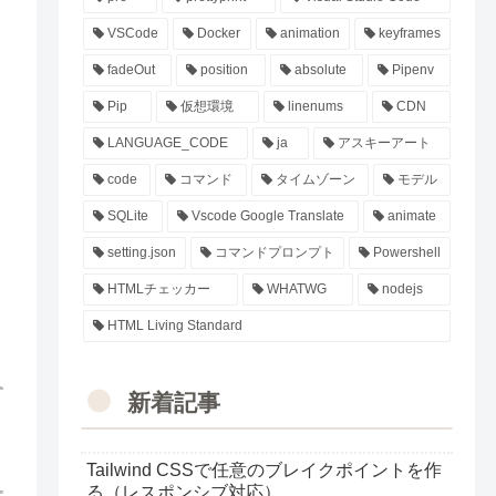
VSCode
Docker
animation
keyframes
fadeOut
position
absolute
Pipenv
Pip
仮想環境
linenums
CDN
LANGUAGE_CODE
ja
アスキーアート
code
コマンド
タイムゾーン
モデル
SQLite
Vscode Google Translate
animate
setting.json
コマンドプロンプト
Powershell
HTMLチェッカー
WHATWG
nodejs
HTML Living Standard
新着記事
Tailwind CSSで任意のブレイクポイントを作
る（レスポンシブ対応）