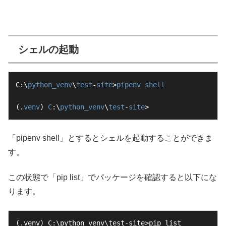
シェルの起動
C:\
python_venv
\
test
-
site
>
pipenv
shell
(.
venv
) 
C
:\
python_venv
\
test
-
site
>
「pipenv shell」とするとシェルを起動することができま
す。
この状態で「pip list」でパッケージを確認すると以下にな
ります。
(.venv) C:\python_venv\test-site>pip list
