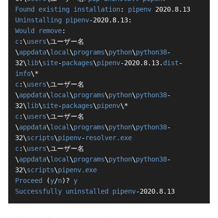
Found
existing
installation
: 
pipenv
Uninstalling
pipenv
Would
remove
c
:\
users
\ユーザー名
\
appdata
\
local
\
programs
\
python
\
python38
-
32\
lib
\
site
-
packages
\
pipenv
-2020.8.13.
dist
-
info
c
:\
users
\ユーザー名
\
appdata
\
local
\
programs
\
python
\
python38
-
32\
lib
\
site
-
packages
\
pipenv
c
:\
users
\ユーザー名
\
appdata
\
local
\
programs
\
python
\
python38
-
32\
scripts
\
pipenv
-
resolver.exe
c
:\
users
\ユーザー名
\
appdata
\
local
\
programs
\
python
\
python38
-
32\
scripts
\
pipenv.exe
Proceed
 (
y
/
n
)? 
y
Successfully
uninstalled
pipenv
-2020.8.13