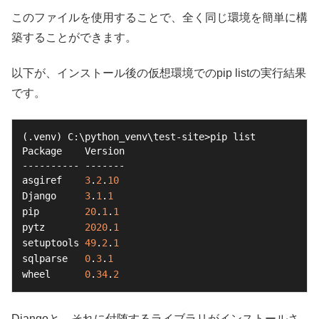
このファイルを使用することで、全く同じ環境を簡単に構
築することができます。
以下が、インストール後の仮想環境でのpip listの実行結果
です。
(.venv) C:\python_venv\test-site>pip list

Package    Version

---------- -------

asgiref    
3
.
2
.
10
Django     
3
.
1
.
1
pip        
20
.
1
.
1
pytz       
2020
.
1
setuptools 
49
.
2
.
1
sqlparse   
0
.
3
.
1
wheel      
0
.
34
.
2
Djangoと、それに付随するライブラリがインストールさ