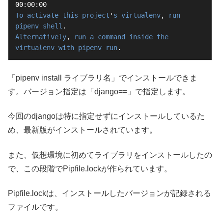
To
activate
this
project
'
s
virtualenv
, 
run
pipenv
shell
Alternatively
, 
run
a
command
inside
the
virtualenv
with
pipenv
run
.
「pipenv install ライブラリ名」でインストールできま
す。バージョン指定は「django==」で指定します。
今回のdjangoは特に指定せずにインストールしているた
め、最新版がインストールされています。
また、仮想環境に初めてライブラリをインストールしたの
で、この段階でPipfile.lockが作られています。
Pipfile.lockは、インストールしたバージョンが記録される
ファイルです。