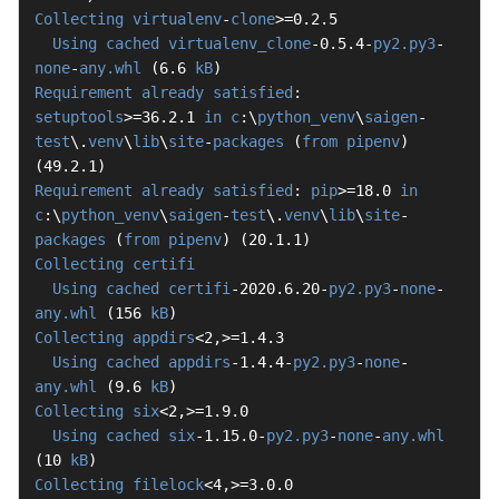
Collecting
virtualenv
-
clone
>=0.2.5

Using
cached
virtualenv_clone
-0.5.4-
py2.py3
-
none
-
any.whl
 (6.6 
kB
Requirement
already
satisfied
: 
setuptools
>=36.2.1 
in
c
:\
python_venv
\
saigen
-
test
\.
venv
\
lib
\
site
-
packages
 (
from
pipenv
) 
Requirement
already
satisfied
: 
pip
>=18.0 
in
c
:\
python_venv
\
saigen
-
test
\.
venv
\
lib
\
site
-
packages
 (
from
pipenv
Collecting
certifi
Using
cached
certifi
-2020.6.20-
py2.py3
-
none
-
any.whl
 (156 
kB
Collecting
appdirs
<2,>=1.4.3

Using
cached
appdirs
-1.4.4-
py2.py3
-
none
-
any.whl
 (9.6 
kB
Collecting
six
<2,>=1.9.0

Using
cached
six
-1.15.0-
py2.py3
-
none
-
any.whl
(10 
kB
Collecting
filelock
<4,>=3.0.0
