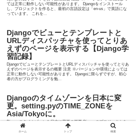
ては正常に動作しない可能性があります。 Djangoをインストール
し、プロジェクトを作ると、最初の言語設定は「en-us」で英語にな
っています。 これを...
Djangoでビューとテンプレートと
URLディスパッチャを使ってとりあ
えずのページを表示する【Django学
習記録】
DjangoでビューとテンプレートとURLディスパッチャを使ってとりあ
えずのページを表示するの概要 注意 ※バージョンや環境によっては
正常に動作しない可能性があります。 Djangoに限らずですが、初心
者の方がプログラミングを勉...
Djangoのタイムゾーンを日本に変
更。setting.pyのTIME_ZONEを
Asia/Tokyoに。
Djangoのタイムゾーンを日本に変更の概要 Djangoのプロジェクトを
作った際に、タイムゾーンを日本時間にする方法です。 setting.pyで
TIME_ZONEの値を変更することで、テンプレートに日付データを渡
ホーム
トップ
検索