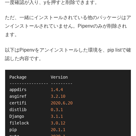
一度確認が入り、yを押すと削除できます。
ただ、一緒にインストールされている他のパッケージはア
ンインストールされていません。Pipenvのみが削除され
ます。
以下はPipenvをアンインストールした環境を、pip listで確
認した内容です。
Package          Version

---------------- ---------

appdirs          
1
.
4
.
4
asgiref          
3
.
2
.
10
certifi          
2020
.
6
.
20
distlib          
0
.
3
.
1
Django           
3
.
1
.
1
filelock         
3
.
0
.
12
pip              
20
.
1
.
1