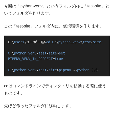
今回は「python-venv」というフォルダ内に「test-site」と
いうフォルダを作ります。
この「test-site」フォルダ内に、仮想環境を作ります。
C:\
Users
\ユーザー名>
cd
C
:\
python_venv
\
test
-
site
C
:\
python_venv
\
test
-
site
>
set
PIPENV_VENV_IN_PROJECT
=
true
C
:\
python_venv
\
test
-
site
>
pipenv
 --
python
 3.8
cdはコマンドラインでディレクトリを移動する際に使う
ものです。
先ほど作ったフォルダに移動します。