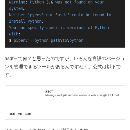
Warning
: 
Python
 3.6 
was
not
found
on
your
system
Neither
 '
pyenv
' 
nor
 '
asdf
' 
could
be
found
to
install
Python
You
can
specify
specific
versions
of
Python
with
:

$ 
pipenv
 --
python
path
\
to
\
python
asdfって何？と思ったのですが、いろんな言語のバージョ
ンを管理できるツールがあるんですね～。公式は以下で
す。
asdf
Manage multiple runtime versions with a single CLI tool
asdf-vm.com