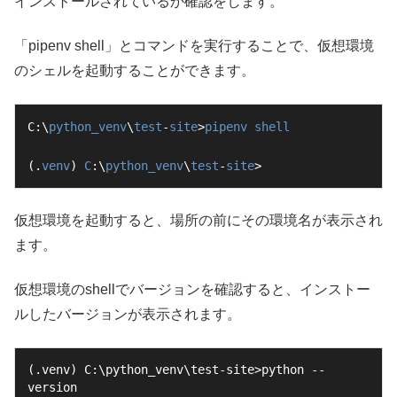
インストールされているか確認をします。
「pipenv shell」とコマンドを実行することで、仮想環境
のシェルを起動することができます。
C:\
python_venv
\
test
-
site
>
pipenv
shell
(.
venv
) 
C
:\
python_venv
\
test
-
site
>
仮想環境を起動すると、場所の前にその環境名が表示され
ます。
仮想環境のshellでバージョンを確認すると、インストー
ルしたバージョンが表示されます。
(.venv) C:\python_venv\test-site>python --
version
