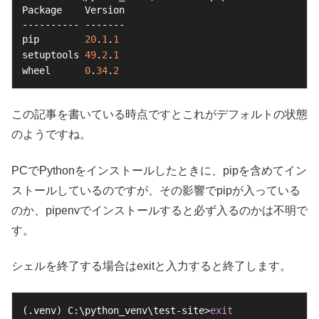
Package    Version

---------- -------

pip        
20
.
1
.
1
setuptools 
49
.
2
.
1
wheel      
0
.
34
.
2
この記事を書いている時点ですとこれがデフォルトの状態
のようですね。
PCでPythonをインストールしたときに、pipを含めてイン
ストールしているのですが、その影響でpipが入っている
のか、pipenvでインストールすると必ず入るのかは不明で
す。
シェルを終了する場合はexitと入力すると終了します。
(.venv) C:\python_venv\test-site>
exit