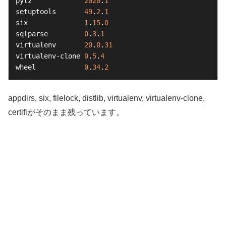
pytz             
2020
.
1
setuptools       
49
.
2
.
1
six              
1
.
15
.
0
sqlparse         
0
.
3
.
1
virtualenv       
20
.
0
.
31
virtualenv-clone 
0
.
5
.
4
wheel            
0
.
34
.
2
appdirs, six, filelock, distlib, virtualenv, virtualenv-clone,
certifiがそのまま残っています。