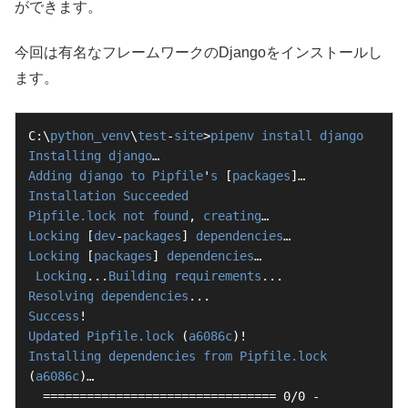
ができます。
今回は有名なフレームワークのDjangoをインストールし
ます。
C:\
python_venv
\
test
-
site
>
pipenv
install
django
Installing
django
Adding
django
to
Pipfile
'
s
 [
packages
Installation
Succeeded
Pipfile.lock
not
found
, 
creating
Locking
 [
dev
-
packages
] 
dependencies
Locking
 [
packages
] 
dependencies
…

Locking
...
Building
requirements
Resolving
dependencies
Success
Updated
Pipfile.lock
 (
a6086c
Installing
dependencies
from
Pipfile.lock
(
a6086c
)…

  ================================ 0/0 - 