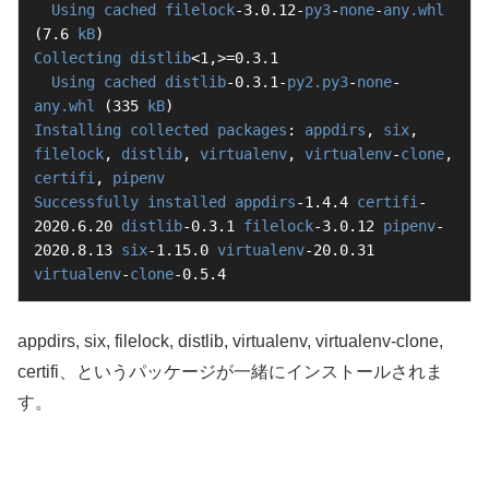
Using
cached
filelock
-3.0.12-
py3
-
none
-
any.whl
(7.6 
kB
Collecting
distlib
<1,>=0.3.1

Using
cached
distlib
-0.3.1-
py2.py3
-
none
-
any.whl
 (335 
kB
Installing
collected
packages
: 
appdirs
, 
six
, 
filelock
, 
distlib
, 
virtualenv
, 
virtualenv
-
clone
, 
certifi
, 
pipenv
Successfully
installed
appdirs
-1.4.4 
certifi
-
2020.6.20 
distlib
-0.3.1 
filelock
-3.0.12 
pipenv
-
2020.8.13 
six
-1.15.0 
virtualenv
-20.0.31 
virtualenv
-
clone
-0.5.4
appdirs, six, filelock, distlib, virtualenv, virtualenv-clone,
certifi、というパッケージが一緒にインストールされま
す。