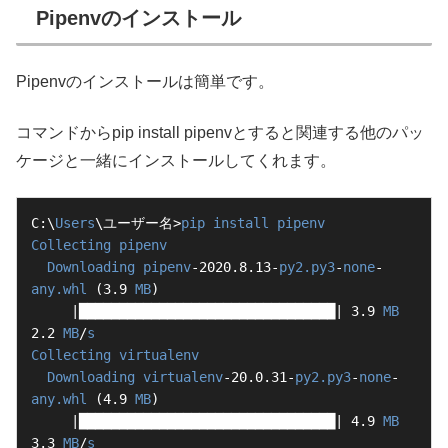
Pipenvのインストール
Pipenvのインストールは簡単です。
コマンドからpip install pipenvとすると関連する他のパッ
ケージと一緒にインストールしてくれます。
C:\
Users
\ユーザー名>
pip
install
pipenv
Collecting
pipenv
Downloading
pipenv
-2020.8.13-
py2.py3
-
none
-
any.whl
 (3.9 
MB
)

     |████████████████████████████████| 3.9 
MB
2.2 
MB
/
s
Collecting
virtualenv
Downloading
virtualenv
-20.0.31-
py2.py3
-
none
-
any.whl
 (4.9 
MB
)

     |████████████████████████████████| 4.9 
MB
3.3 
MB
/
s