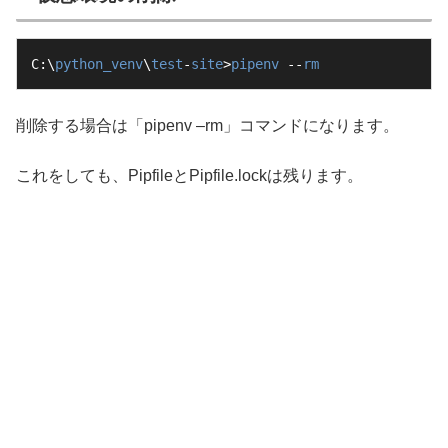
C:\
python_venv
\
test
-
site
>
pipenv
 --
rm
削除する場合は「pipenv –rm」コマンドになります。
これをしても、PipfileとPipfile.lockは残ります。